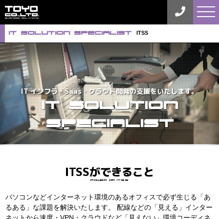
tog
nav
iT Solution Specialist
ITSS
IT インフラ・Saas・クラウド開発の支援をいたします。
iT Solution
Specialist
ITSSができること
Power of itss
パソコンなどインターネット環境のあるオフィスで必ず生じる「あ
るある」な課題を解決いたします。
配線などの「見える」インター
ネットから速度・VPN・クラウドなど「見えない」環境コーディネ