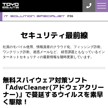
tog
nav
iT Solution Specialist
ITSS
セキュリティ最前線
社員のモバイル使用、情報資産のクラウド化、フィッシング詐欺、
ワンクリック詐欺、迷惑メールなど、
経営課題ともなっているイン
ターネットセキュリティの最新情報を随時更新しています。
無料スパイウェア対策ソフト
「AdwCleaner(アドウェアクリー
ナー)」で蔓延するウイルスを素早
く駆除！